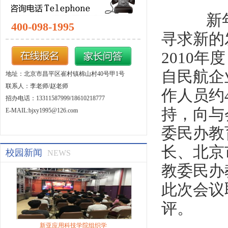
新年
400-098-1995
寻求新的
2010
自民航企
地址：北京市昌平区崔村镇棉山村40号甲1号
联系人：李老师/赵老师
作人员约
招办电话：13311587999/18610218777
持，向与
E-MAIL:bjxy1995@126.com
委民办教
长、北京
校园新闻
NEWS
教委民办
此次会议
评。
新亚应用科技学院组织学