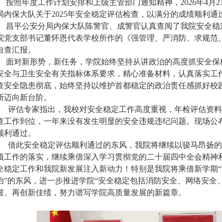
按照年度工作计划安排和上级主管部门通知精神，2026年4月
局内保大队关于2025年安全稳定评估检查，以满分的成绩顺利通
昌平公安分局内保大队陈警官、成警官认真查阅了我院安全稳
院党支部书记董怀恩代表学校所作的《强管理、严消防、求规范
自查汇报。
面对新形势，新任务，学院始终坚持从讲政治的高度抓安全保
安全与卫生安全有关指标体系要求，精心准备材料，认真落实工
查安全隐患彻底，始终坚持以维护首都稳定的政治责任感抓好校
断迈向新台阶。
评估专家指出，我校对安全稳定工作高度重视，年检评估资料
查工作到位，一年来没有发生明显的安全违规违纪问题。现场公布
顺利通过。
借此安全稳定评估顺利通过的东风，我院将继续以骏马昂扬的
项工作的落实，继续乘借深入学习贯彻党的二十届四中全会精神和
全稳定工作和我院新发展注入新动力！特别是我院将乘借新学期
治”的东风，进一步推进学院“安全稳定包括消防安全、网络安全
破、再创新佳绩，努力谱写学院高质量发展的新篇章。