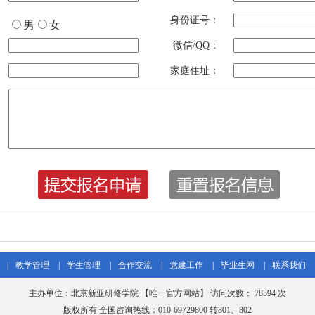
身份证号：
男
女
微信/QQ：
家庭住址：
|
教学管理
|
学生管理
|
合作交流
|
党建工作
|
毕业生网
|
联系我们
主办单位：北京新亚研修学院 【唯一官方网站】 访问次数：
78394 次
版权所有 全国咨询热线：010-69729800 转801、802