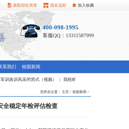
索取招生简章
报名流程
加入收藏
400-098-1995
客服QQ：13311587999
联系我们
校园新闻
政训风采闭营式（视频）
|
我校精心组织暑期教职工培训班
|
您所在位置：
主页
>
校园新闻
>
度安全稳定年检评估检查