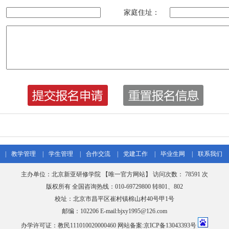
家庭住址：
|
教学管理
|
学生管理
|
合作交流
|
党建工作
|
毕业生网
|
联系我们
主办单位：北京新亚研修学院 【唯一官方网站】 访问次数：
78591 次
版权所有 全国咨询热线：010-69729800 转801、802
校址：北京市昌平区崔村镇棉山村40号甲1号
邮编：102206 E-mail:bjxy1995@126.com
办学许可证：教民111010020000460 网站备案:京ICP备13043393号