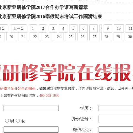
北京新亚研修学院2017合作办学谱写新篇章
北京新亚研修学院2016寒假期末考试工作圆满结束
8
首页
上一页
1
2
3
4
5
6
7
9
10
11
9
20
21
22
23
24
25
26
27
28
29
30
研修学院开始全面招生
，如果您对航空专业兴趣，请您详细填写以下信息，以便关于
！如有任何疑问请咨询：
400-098-1995
学历：
身份证号：
男
女
微信/QQ：