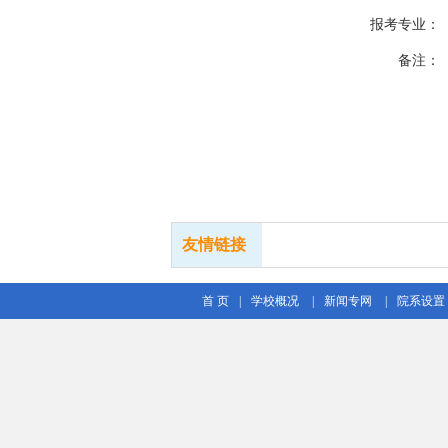
报考专业：
备注：
友情链接
首 页
|
学校概况
|
新闻专网
|
院系设置