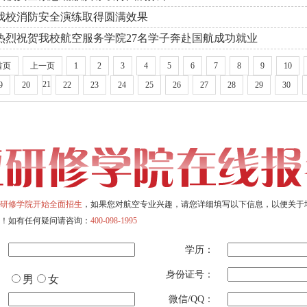
我校消防安全演练取得圆满效果
热烈祝贺我校航空服务学院27名学子奔赴国航成功就业
首页
上一页
1
2
3
4
5
6
7
8
9
10
21
9
20
22
23
24
25
26
27
28
29
30
研修学院开始全面招生
，如果您对航空专业兴趣，请您详细填写以下信息，以便关于
！如有任何疑问请咨询：
400-098-1995
学历：
身份证号：
男
女
微信/QQ：