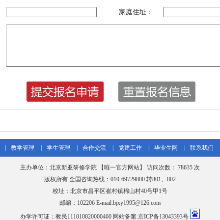
家庭住址：
|
教学管理
|
学生管理
|
合作交流
|
党建工作
|
毕业生网
|
联系我们
主办单位：北京新亚研修学院 【唯一官方网站】 访问次数：
78635 次
版权所有 全国咨询热线：010-69729800 转801、802
校址：北京市昌平区崔村镇棉山村40号甲1号
邮编：102206 E-mail:bjxy1995@126.com
办学许可证：教民111010020000460 网站备案:京ICP备13043393号