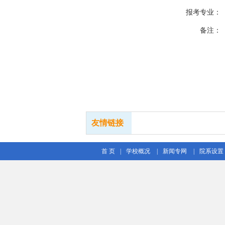
报考专业：
备注：
友情链接
首 页
|
学校概况
|
新闻专网
|
院系设置