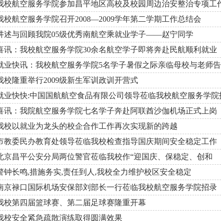
我校航空服务学院参加昌平地区高校及校园周边治安整治专项工
我校航空服务学院召开2008—2009学年第二学期工作总结会
讲述与回顾我院05级优秀南航空乘就业学子——赵宁同学
喜讯：我校航空服务学院30余名航空学子即将奔赴民航顺利就业
就业快讯：我校航空服务学院5名学子暑假之际亲临母校与老师
我校隆重举行2009级新生军训政训开营式
就业快快:中国国航航空食品有限公司领导莅临我校航空服务学院
喜讯：我院航空服务学院七名学子奔赴阿联酋沙伽机场正式上岗
我校以就业为龙头的校企合作工作再次实现新的跨越
市教委民办教育处领导莅临我校检查指导国庆期间安全稳定工作
北京昌平公安分局两位警官莅临我校作“迎国庆、保稳定、创和
警钟长鸣,措施务实,责任到人,我校全力维护校区安全稳定
南京禄口国际机场安保部刘部长一行莅临我校航空服务学院招录
我校第四届篮球赛、第二届足球赛隆重开幕
我校安全紧急疏散演练取得圆满效果